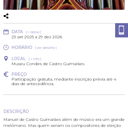
Mobilidade
Reabilitação urbana
ESTUDAR
Qualidade de vida
Urbanismo
TEMPOS LIVRES
Sociedade & Educação
DATA
[ + datas ]
23 set 2025
a
29 dez 2026
MOBILIDADE
HORÁRIO
[ ver detalhe ]
INVESTIR EM CASCAIS
LOCAL
[ + info ]
Museu Condes de Castro Guimarães
SERVIÇOS
PREÇO
Participação gratuita, mediante inscrição prévia até 4
MAPA DO PORTAL
dias de antecedência.
DESCRIÇÃO
Manuel de Castro Guimarães além de músico era um grande
melómano. Mas quem seriam os compositores de eleição