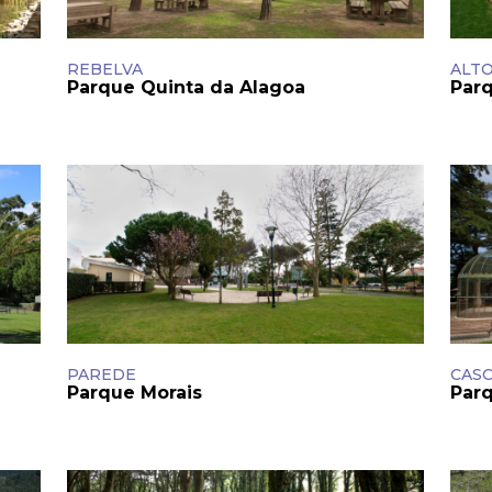
nline
Transportes
to presencial
Estacionamento
REBELVA
ALTO
 frequentes
Mais serviços
Parque Quinta da Alagoa
Par
Quem somos
Loja
PAREDE
CASC
Parque Morais
Par