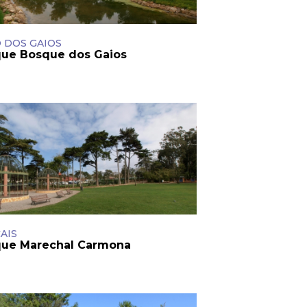
Loja Visit Cascais
TimeOut Cascais
 DOS GAIOS
que Bosque dos Gaios
AIS
que Marechal Carmona